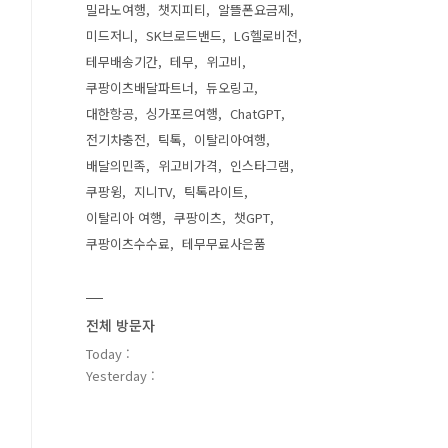
밀라노여행
챗지피티
알뜰폰요금제
미드저니
SK브로드밴드
LG헬로비전
테무배송기간
테무
위고비
쿠팡이츠배달파트너
듀오링고
대한항공
싱가포르여행
ChatGPT
전기차충전
틱톡
이탈리아여행
배달의민족
위고비가격
인스타그램
쿠팡윙
지니TV
틱톡라이트
이탈리아 여행
쿠팡이츠
챗GPT
쿠팡이츠수수료
테무무료사은품
전체 방문자
Today :
Yesterday :