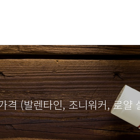
가격 (발렌타인, 조니워커, 로얄 