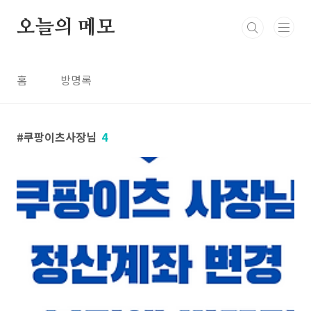
본문 바로가기
오늘의 메모
홈
방명록
쿠팡이츠사장님
4