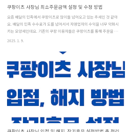
쿠팡이츠 사장님 최소주문금액 설정 및 수정 방법
요즘 배달의 민족에서 쿠팡이츠로 많이들 넘어오고 있는 추세인 것 같아
요. 배달의 민족 수수료가 도를 넘어서서 자영업자의 수익을 너무 악화시
키는 모양세인데요. 기존의 쿠팡 이용자들은 쿠팡이츠를 통해 주문을 하
면 배달료를 아낄 수 있기 때문에 서서히 쿠팡이츠의 점유율이 높아지고
2025. 1. 9.
있죠. 그래서 오늘은 쿠팡이츠 사장님을 통해 최소주문금액을 설정하는
방법과 수정하는 방법에 대해 알아보려고 합니다. 쿠팡이츠 사장님이
란? “쿠팡이츠 사장님”은 쿠팡이츠 점주님들이 사용하는 플랫폼을 말합
니다. 음식점 사장님들은 쿠팡이츠 사장님 사이트에 가입해 온라인에서
손쉽게 주문을 받고, 배달을 통해 더욱 주문량을 늘릴 수 있게됩니다. 쿠
팡이츠 사장님 전용 홈페이지에서는 가게 정보 관리, 메뉴 수정, 배달 범
위 설정 등 다양한 기능..
쿠팡이츠 사장님 입점 및 해지, 장기휴무 설정방법 총 정리