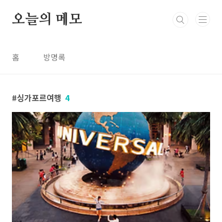
본문 바로가기
오늘의 메모
홈
방명록
싱가포르여행
4