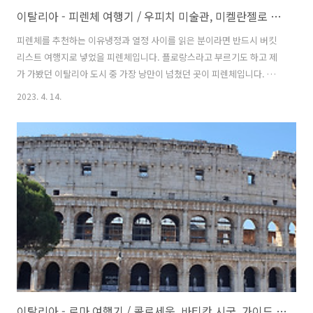
이탈리아 - 피렌체 여행기 / 우피치 미술관, 미켈란젤로 언덕, 달오스떼
피렌체를 추천하는 이유냉정과 열정 사이를 읽은 분이라면 반드시 버킷
리스트 여행지로 넣었을 피렌체입니다. 플로랑스라고 부르기도 하고 제
가 가봤던 이탈리아 도시 중 가장 낭만이 넘쳤던 곳이 피렌체입니다. 르
네상스 시기에 가장 부흥했고 메디치 가문의 위대함을 느낄 수 있는 도시
2023. 4. 14.
로 곳곳에서 피렌체 고유의 문화와 역사를 느낄 수 있습니다. 유럽에서도
손꼽을 정도로 유명한 메디치 가문은 금융업으로 시작하여 정계에 진출
하고 13~17세기 피렌체 지방에서 가장 영향력이 있었던 가문입니다. 메
디치 은행은 전 유럽을 통틀어도 가장 부유한 죽에 속하는 은행이었고 너
무나도 유명한 예술가들을 후원하여 피렌체를 문화적, 경제적으로 발전
시킨 가문이라고 합니다. 후원을 받았던 예술가는 미켈란젤로, 레오나르
도 다빈치, 라파엘로 같이 ..
이탈리아 - 로마 여행기 / 콜로세움, 바티칸 시국, 가이드 투어