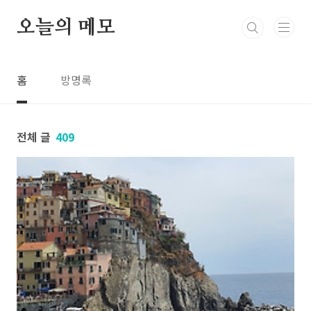
본문 바로가기
오늘의 메모
홈
방명록
전체 글
409