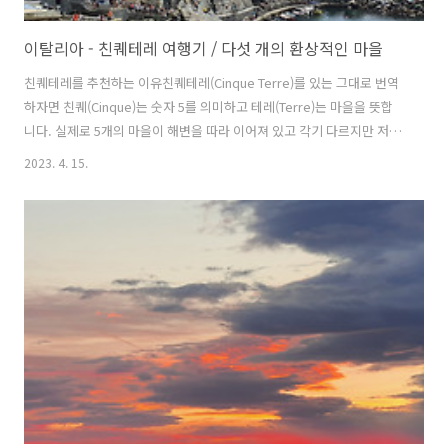
이탈리아 - 친퀘테레 여행기 / 다섯 개의 환상적인 마을
친퀘테레를 추천하는 이유친퀘테레(Cinque Terre)를 있는 그대로 번역
하자면 친퀘(Cinque)는 숫자 5를 의미하고 테레(Terre)는 마을을 뜻합
니다. 실제로 5개의 마을이 해변을 따라 이어져 있고 각기 다르지만 저마
다의 개성이 있는 훌륭한 휴양지입니다. 이탈리아인이 많이 찾는 휴양지
2023. 4. 15.
로 밀라노, 로마, 피렌체, 베니스처럼 유명한 관광지를 이미 다녀오신 분
이라면 친퀘테레를 강력하게 추천드립니다. 친퀘테레는 이탈리아 북서
부 지방에 있어 밀라노와 가깝기 때문에 이탈리아 북부에 여행지를 고민
하신다면 밀라노, 베니스, 친퀘테레 정도로 일정을 묶는 것도 좋은 방법
이겠습니다. 각 마을은 좁은 길로 연결되어 있고 절벽을 따라 열차가 오
가며 마을과 마을을 이어줍니다. 물론 도보로도 마을 사이를 이동 가능하
고 트..