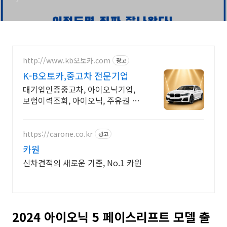
http://www.kb오토카.com
광고
K-B오토카,중고차 전문기업
대기업인증중고차, 아이오닉기업,
보험이력조회, 아이오닉, 주유권 증
정이벤트 인증중고차 7만대이상! 찾
아가는 홈서비스! 낮은 할부이자율,
24시간실매물전산연동
https://carone.co.kr
광고
카원
신차견적의 새로운 기준, No.1 카원
2024 아이오닉 5 페이스리프트 모델 출