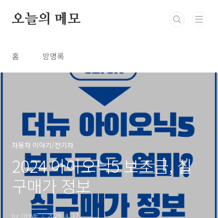
본문 바로가기
오늘의 메모
홈
방명록
자동차 이야기/전기차
2024 아이오닉5 보조금, 실
구매가 정보
by OHME
2024. 4. 17.