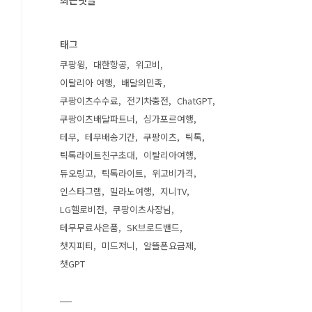
최근댓글
태그
쿠팡윙
대한항공
위고비
이탈리아 여행
배달의민족
쿠팡이츠수수료
전기차충전
ChatGPT
쿠팡이츠배달파트너
싱가포르여행
테무
테무배송기간
쿠팡이츠
틱톡
틱톡라이트친구초대
이탈리아여행
듀오링고
틱톡라이트
위고비가격
인스타그램
밀라노여행
지니TV
LG헬로비전
쿠팡이츠사장님
테무무료사은품
SK브로드밴드
챗지피티
미드저니
알뜰폰요금제
챗GPT