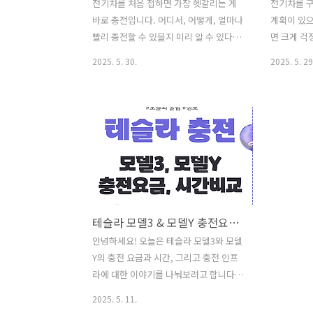
전기차를 처음 접하면 가장 헷갈리는 게
전기차를 
바로 충전입니다. 어디서, 어떻게, 얼마나
계획이 있
빨리 충전할 수 있을지 미리 알 수 있다면
면 크게 걱
정말 편할 텐데요. 그래서 꼭 필요한 것이
고 있거나 
2025. 5. 30.
2025. 5. 29
바로 전기차 충전앱입니다. 그 중에서 국
다면 가정
내에서 가장 많이 사용되고 있는 어플 3가
요, 오늘은
지 (이브이시스, E-Pit, 모두의 충전)를 사
방법에 대
용해본 경험을 토대로 말씀드릴텐데요.
아예 처음인
도움이 되었으면 좋겠습니다. 1. 이브이시
차 충전기
스 - "전국 어디든 기본은 이걸로"처음 전
도움이 되었
기차를 구매하고 나서 가장 먼저 설치한
전기 설치 
앱입니다. 딱 켜보면 지도에 충전소를 쉽
랜드마다 비
게 확인할 수 있고 실시간 사용 가능여부,
기 가격과 
테슬라 모델3 & 모델Y 충전요금 충전시간 비교
속도, 사업자 정보까지 깔끔하게 정리되
해주어야 합
어 있어 누구나가 사용하기에 편한 기본
완속 충전
안녕하세요! 오늘은 테슬라 모델3와 모델
앱입니다. 차종에 상관 없이 전국 어디를
달리 충전 
Y의 충전 요금과 시간, 그리고 충전 인프
가든 기본앱은 이브이시스를 사용하는 것
에 주차해
라에 대한 이야기를 나눠보려고 합니다.
을 추천 드려요...
이 되어 주
요즘 전기차를 고민하는 분들이 많을텐데
2025. 5. 11.
할 거에요. 
가솔린이나 디젤 차량의 충전요금과 꼭