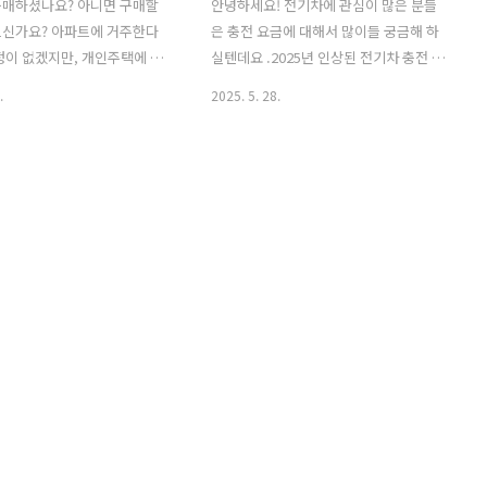
구매하셨나요? 아니면 구매할
안녕하세요! 전기차에 관심이 많은 분들
으신가요? 아파트에 거주한다
은 충전 요금에 대해서 많이들 궁금해 하
정이 없겠지만, 개인주택에 살
실텐데요 .2025년 인상된 전기차 충전 요
거주지에 전기차 충전기가 없
금 기준으로 어떻게 계산을 해야되는지,
.
2025. 5. 28.
용 충전기 설치를 고민하실텐데
궁금하지 않으신가요? 그리고 한국은 여
 설치 비용과 함께 보조금 신청
전히 충전 사업자별로 요금이 다른데요.
해서 자세하게 알려드릴게요.
각 사업자별 요금을 정리해 보았습니다.
 분들을 위해 후기 좋은 전기
오늘 정보가 여러분들이 전기차를 구매하
 제품 추천까지 알려드릴테니
는데 도움이 되었으면 좋겠습니다. 전기
으면 좋겠습니다. 가정용 충
차 충전 요금 계산방법 전기차 충전 요금
비용 요약 전기차 충전기는 브
의 계산 방법은 아주 간단합니다. 충전량
용이 상이하지만, 충전기 기
(kWh) x 단가(원/kWh) = 총 충전 비용일
설치 공사비를 구분해서 생각
반 가솔린/디젤 차량이 충전량 x 기름단가
니다. 보통 가정용 충전기는
로 계산하는 것처럼, 전기차도 마찬가지
기를 사용하는데 급속 충전기와
로 충전단가에 총 충전량을 곱하면 충전
시간이 오래 걸리지만, 밤에 집
비용이됩니다.예를들어, 60kWh 배터리
두고 충전하면 다음날에는 완충
를 300원 단가의 충전기로 완충한다고 가
유소 가는 것보다는 훨씬 편리
정했을 때, 60 x 300원 ..
충전기..