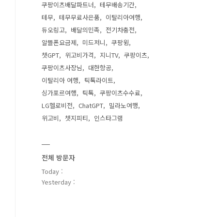
쿠팡이츠배달파트너
테무배송기간
테무
테무무료사은품
이탈리아여행
듀오링고
배달의민족
전기차충전
알뜰폰요금제
미드저니
쿠팡윙
챗GPT
위고비가격
지니TV
쿠팡이츠
쿠팡이츠사장님
대한항공
이탈리아 여행
틱톡라이트
싱가포르여행
틱톡
쿠팡이츠수수료
LG헬로비전
ChatGPT
밀라노여행
위고비
챗지피티
인스타그램
전체 방문자
Today :
Yesterday :