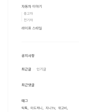
자동차 이야기
중고차
전기차
라이프 스타일
공지사항
최근글
인기글
최근댓글
태그
틱톡
미드저니
지니TV
위고비