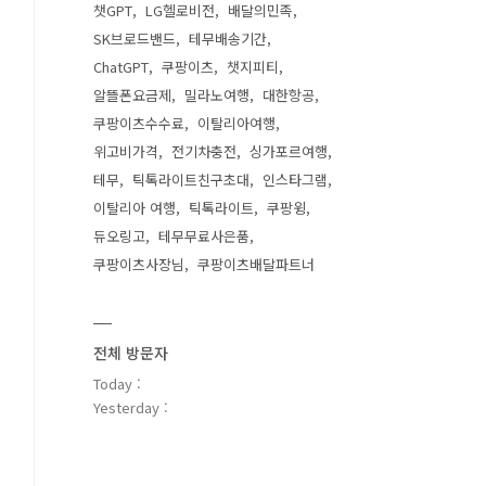
챗GPT
LG헬로비전
배달의민족
SK브로드밴드
테무배송기간
ChatGPT
쿠팡이츠
챗지피티
알뜰폰요금제
밀라노여행
대한항공
쿠팡이츠수수료
이탈리아여행
위고비가격
전기차충전
싱가포르여행
테무
틱톡라이트친구초대
인스타그램
이탈리아 여행
틱톡라이트
쿠팡윙
듀오링고
테무무료사은품
쿠팡이츠사장님
쿠팡이츠배달파트너
전체 방문자
Today :
Yesterday :