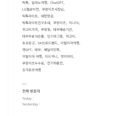
틱톡
밀라노여행
ChatGPT
LG헬로비전
쿠팡이츠사장님
틱톡라이트
대한항공
틱톡라이트친구초대
쿠팡이츠
지니TV
위고비가격
쿠팡윙
테무배송기간
테무무료사은품
인스타그램
위고비
듀오링고
SK브로드밴드
이탈리아여행
챗GPT
테무
배달의민족
이탈리아 여행
미드저니
챗지피티
쿠팡이츠수수료
전기차충전
싱가포르여행
전체 방문자
Today :
Yesterday :