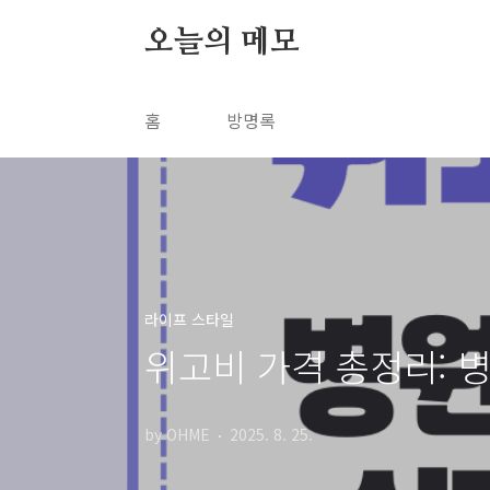
본문 바로가기
오늘의 메모
홈
방명록
라이프 스타일
위고비 가격 총정리: 
by OHME
2025. 8. 25.